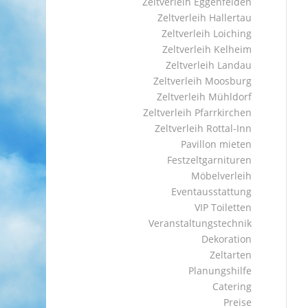
Zeltverleih Eggenfelden
Zeltverleih Hallertau
Zeltverleih Loiching
Zeltverleih Kelheim
Zeltverleih Landau
Zeltverleih Moosburg
Zeltverleih Mühldorf
Zeltverleih Pfarrkirchen
Zeltverleih Rottal-Inn
Pavillon mieten
Festzeltgarnituren
Möbelverleih
Eventausstattung
VIP Toiletten
Veranstaltungstechnik
Dekoration
Zeltarten
Planungshilfe
Catering
Preise