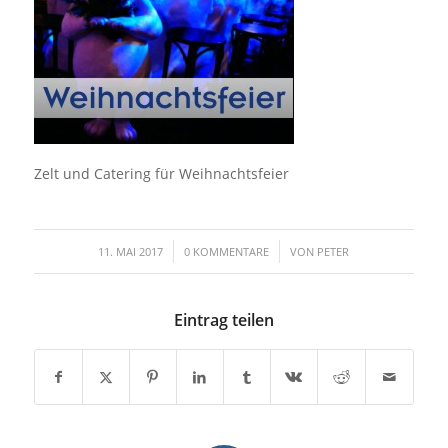
Zelt und Catering für Weihnachtsfeier
/
/
11. MAI 2017
0 KOMMENTARE
VON
PETER
Eintrag teilen