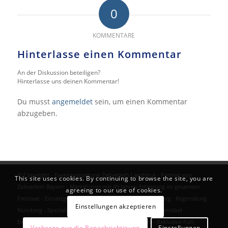
0
KOMMENTARE
Hinterlasse einen Kommentar
An der Diskussion beteiligen?
Hinterlasse uns deinen Kommentar!
Du musst
angemeldet
sein, um einen Kommentar
abzugeben.
© Copyright - Eventausstattung Zeltverleih Landshut - Partner von
This site uses cookies. By continuing to browse the site, you are
Zeltverleih Bayern - Marktführer mit 49 Jahren Erfahrung im gesamten
agreeing to our use of cookies.
Freistaat - Einsatzgebiete: München · Ingolstadt · Augsburg · Regensburg ·
Einstellungen akzeptieren
Nürnberg - Spezialisierung: Premium-Zeltanlagen · Eventmöbel ·
Eventlogistik · Veranstaltungstechnik · VIP-Toiletten · Exklusive Full-
Verberge nur die Benachrichtigung
Einstellungen